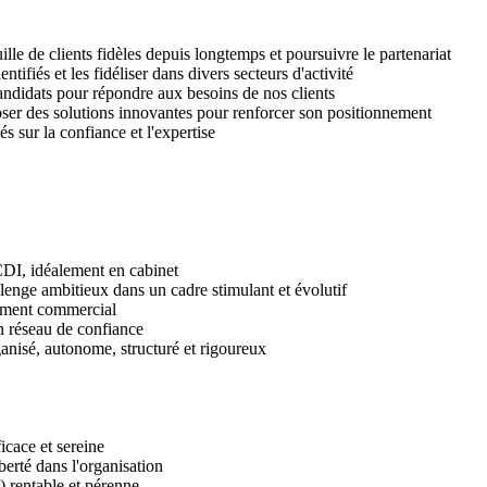
ille de clients fidèles depuis longtemps et poursuivre le partenariat
fiés et les fidéliser dans divers secteurs d'activité
andidats pour répondre aux besoins de nos clients
oposer des solutions innovantes pour renforcer son positionnement
s sur la confiance et l'expertise
CDI, idéalement en cabinet
llenge ambitieux dans un cadre stimulant et évolutif
ement commercial
un réseau de confiance
ganisé, autonome, structuré et rigoureux
icace et sereine
berté dans l'organisation
 rentable et pérenne