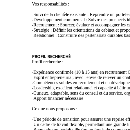
Vos responsabilités :
-Suivi de la clientèle existante : Reprendre un portefeu
-Développement commercial : Suivre des prospects identi
-Recrutement : Sourcer, évaluer et accompagner les c
-Stratégie : Définir les orientations du cabinet et pr
-Relationnel : Construire des partenariats durables basé
PROFIL RECHERCHÉ
Profil recherché :
-Expérience confirmée (10 à 15 ans) en recrutement 
-Esprit entrepreneurial, avec l'envie de relever un cha
-Compétences solides en recrutement et en développ
-Leadership, excellent relationnel et capacité à bâtir 
-Curieux, adaptable, sens du conseil et du service, or
-Apport financier nécessaire
Ce que nous proposons :
-Une période de transition pour assurer une reprise eff
-Un cadre de travail flexible, permettant une grande li
-Reprendre un portefeuille (ou un fonds de commerce)